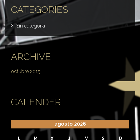
CATEGORIES
Sin categoría
ARCHIVE
octubre 2015
CALENDER
agosto 2026
L
M
X
J
V
S
D