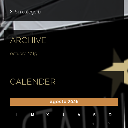
Sin categoría
ARCHIVE
octubre 2015
CALENDER
agosto 2026
L
M
X
J
V
S
D
1
2