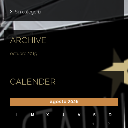
Sin categoría
ARCHIVE
octubre 2015
CALENDER
agosto 2026
L
M
X
J
V
S
D
1
2