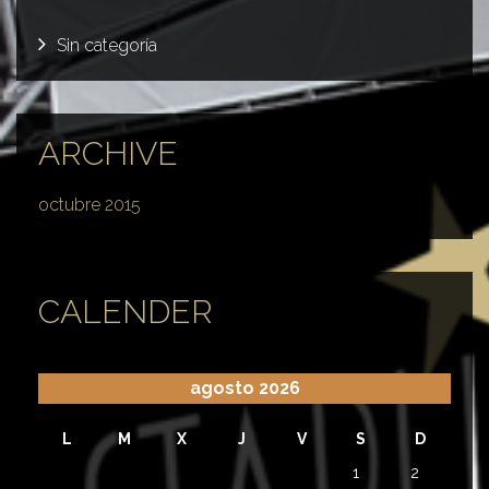
Sin categoría
ARCHIVE
octubre 2015
CALENDER
agosto 2026
L
M
X
J
V
S
D
1
2