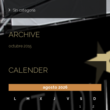
Sin categoría
ARCHIVE
octubre 2015
CALENDER
agosto 2026
L
M
X
J
V
S
D
1
2