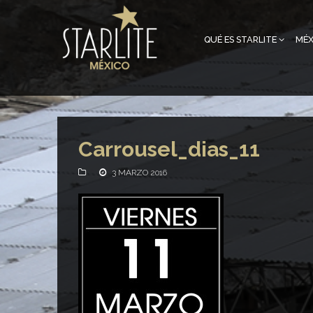
QUÉ ES STARLITE
MÉX
Carrousel_dias_11
3 MARZO 2016