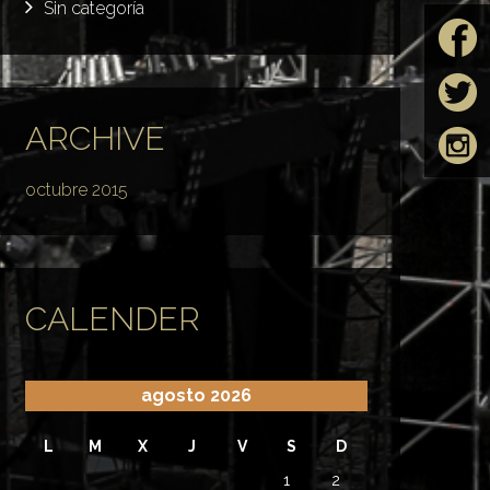
Sin categoría
ARCHIVE
octubre 2015
CALENDER
agosto 2026
L
M
X
J
V
S
D
1
2