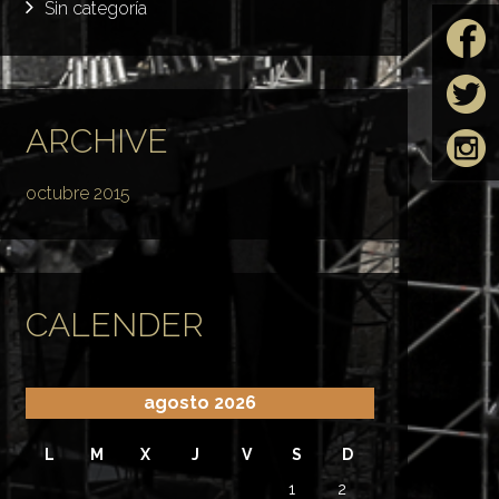
Sin categoría
ARCHIVE
octubre 2015
CALENDER
agosto 2026
L
M
X
J
V
S
D
1
2