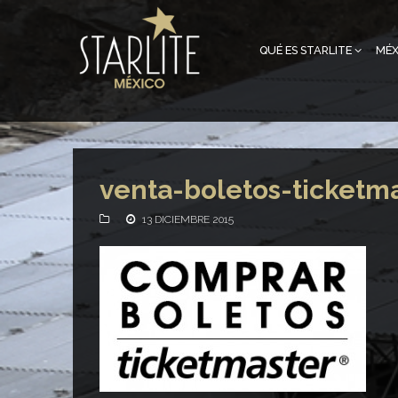
QUÉ ES STARLITE
MÉX
venta-boletos-ticketm
13 DICIEMBRE 2015