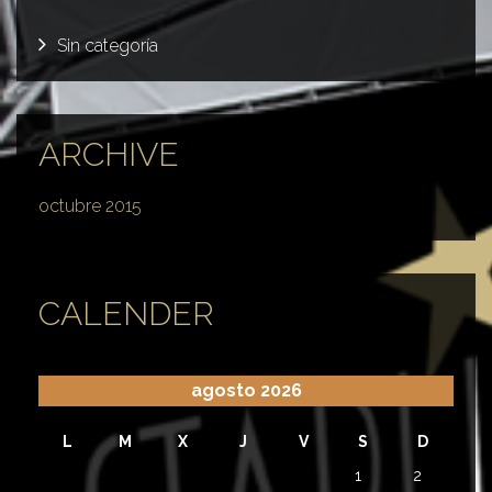
Sin categoría
ARCHIVE
octubre 2015
CALENDER
agosto 2026
L
M
X
J
V
S
D
1
2