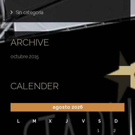
Sin categoría
ARCHIVE
octubre 2015
CALENDER
agosto 2026
L
M
X
J
V
S
D
1
2