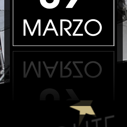
C
Programación 9 Marzo