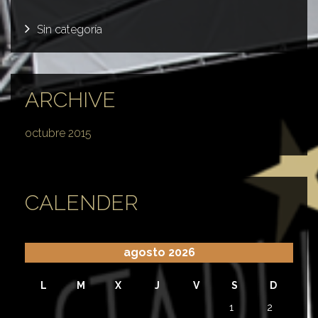
Sin categoría
ARCHIVE
octubre 2015
CALENDER
agosto 2026
L
M
X
J
V
S
D
1
2