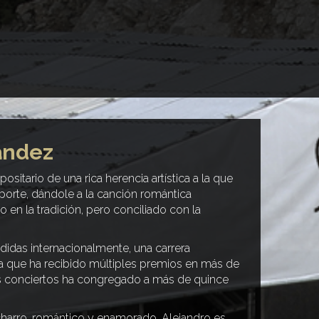
ández
ositario de una rica herencia artística a la que
orte, dándole a la canción romántica
 en la tradición, pero conciliado con la
didas internacionalmente, una carrera
la que ha recibido múltiples premios en más de
us conciertos ha congregado a más de quince
harro, romántico y enamorado, Alejandro es