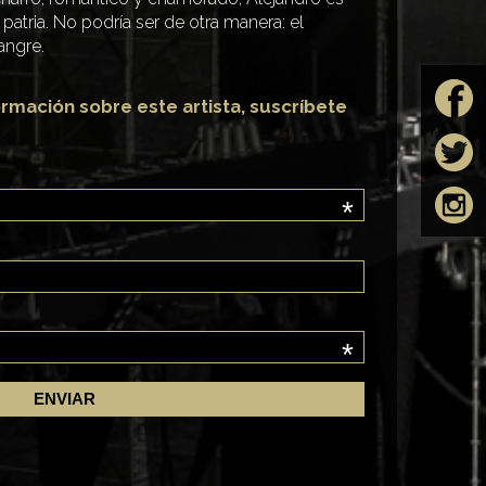
atria. No podría ser de otra manera: el
angre.
ormación sobre este artista, suscríbete
*
*
ela
Restaurante Casa
Corner O