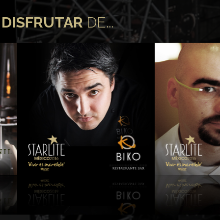
staurante BIKO
Romero
S
DISFRUTAR
DE...