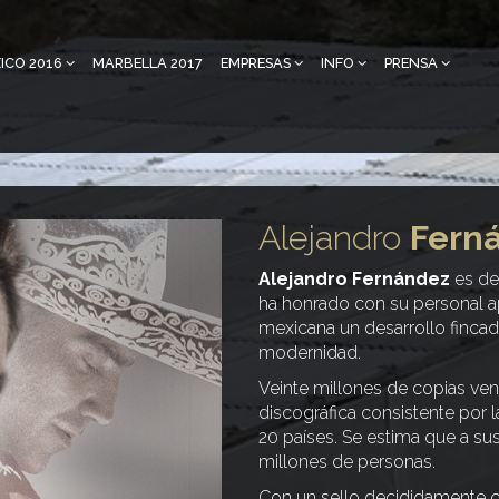
ICO 2016
MARBELLA 2017
EMPRESAS
INFO
PRENSA
Alejandro
Fern
Alejandro Fernández
es dep
ha honrado con su personal ap
mexicana un desarrollo fincado
modernidad.
Veinte millones de copias ven
discográfica consistente por 
20 países. Se estima que a s
millones de personas.
Con un sello decididamente c