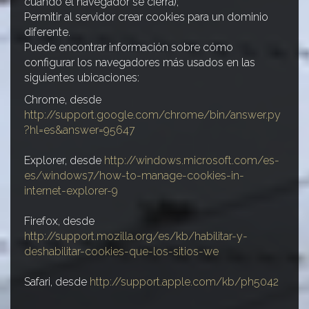
cuando el navegador se cierra);
Permitir al servidor crear cookies para un dominio
diferente.
Puede encontrar información sobre cómo
configurar los navegadores más usados en las
siguientes ubicaciones:
Chrome, desde
http://support.google.com/chrome/bin/answer.py
?hl=es&answer=95647
Explorer, desde
http://windows.microsoft.com/es-
es/windows7/how-to-manage-cookies-in-
internet-explorer-9
Firefox, desde
http://support.mozilla.org/es/kb/habilitar-y-
deshabilitar-cookies-que-los-sitios-we
Safari, desde
http://support.apple.com/kb/ph5042