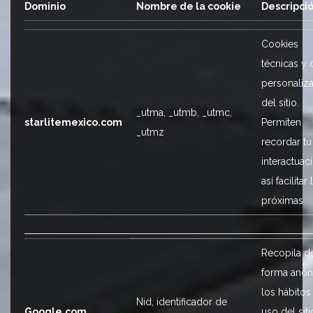
Dominio
Nombre de la cookie
Descripci
Cookies
técnicas y 
personaliz
del sitio.
_utma, _utmb, _utmc,
starlitemexico.com
Permiten
_utmz
recordar tu
interactuac
así facilitar 
próximas
Recopila d
forma anó
los hábitos
Nid, identificador de
Google.com
uso del sit