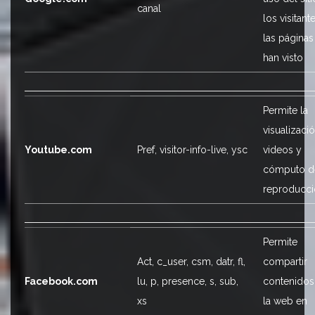
canal
los visitant
las página
han visto
Permite la
visualizaci
Youtube.com
Pref, visitor-info-live, ysc
videos y
cómputo de
reproducc
Permite
Act, c_user, csm, datr, fl,
compartir
Facebook.com
lu, p, presence, s, sub,
contenidos
xs
la web en